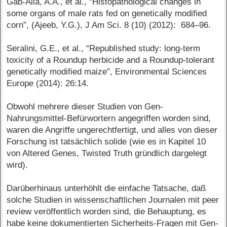
Gab-Alla, A.A., et al., “Histopathological changes in
some organs of male rats fed on genetically modified
corn”, (Ajeeb, Y.G.), J Am Sci. 8 (10) (2012): 684–96.
Seralini, G.E., et al., “Republished study: long-term
toxicity of a Roundup herbicide and a Roundup-tolerant
genetically modified maize”, Environmental Sciences
Europe (2014): 26:14.
Obwohl mehrere dieser Studien von Gen-
Nahrungsmittel-Befürwortern angegriffen worden sind,
waren die Angriffe ungerechtfertigt, und alles von dieser
Forschung ist tatsächlich solide (wie es in Kapitel 10
von Altered Genes, Twisted Truth gründlich dargelegt
wird).
Darüberhinaus unterhöhlt die einfache Tatsache, daß
solche Studien in wissenschaftlichen Journalen mit peer
review veröffentlich worden sind, die Behauptung, es
habe keine dokumentierten Sicherheits-Fragen mit Gen-