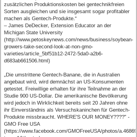
zusätzlichen Produktionskosten bei gentechnikfreien
Sorten ausgleichen und sie insgesamt sogar profitabler
machen als Gentech-Produkte.“
– James DeDecker, Extension Educator an der
Michigan State University
(http://www.petoskeynews.com/news/business/soybean-
growers-take-second-look-at-non-gmo-
varieties/article_5bf51b12-2472-5da0-a2b6-
d683ab661506.html)
„Die umstrittene Gentech-Banane, die in Australien
angebaut wird, wird demnächst an US-Konsumenten
getestet. Freiwillige erhalten für ihre Teilnahme an der
Studie 900 US-Dollar. Die amerikanische Bevölkerung
wird jedoch in Wirklichkeit bereits seit 20 Jahren ohne
ihr Einverständnis als Versuchskaninchen für Gentech-
Produkte missbraucht. WHERE'S OUR MONEY????” -
GMO Free USA
(https://www.facebook.com/GMOFreeUSA/photos/a.4686