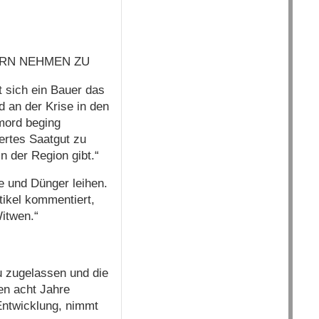
ERN NEHMEN ZU
t sich ein Bauer das
 an der Krise in den
tmord beging
ertes Saatgut zu
n der Region gibt.“
e und Dünger leihen.
tikel kommentiert,
Witwen.“
u zugelassen und die
en acht Jahre
Entwicklung, nimmt