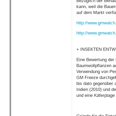
Bezüglich der Behau
kann, weil die Baue
auf dem Markt verfüg
http://www.gmwatch
http://www.gmwatch
+ INSEKTEN ENT
Eine Bewertung der 
Baumwollpflanzen au
Verwendung von Pest
GM Freeze durchgefü
bis dato gegenüber 
Indien (2010) und de
und eine Käferplage