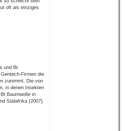
t so schlecht sein
t oft als einziges
s und Bt
n Gentech-Firmen die
en zunimmt. Die von
n, in denen Insekten
 Bt Baumwolle in
und Südafrika (2007)