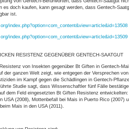
ptung von Gentech-Befürworten, dass Gentech-Saatgut nich
rn es doch kaufen, kann gesagt werden, dass Gentech-Saatgu
bar ist.
.org/index.php?option=com_content&view=article&id=13508
.org/index.php?option=com_content&view=article&id=13509
WICKEN RESISTENZ GEGENÜBER GENTECH-SAATGUT
Resistenz von Insekten gegenüber Bt Giften in Gentech-Mai
f der ganzen Welt zeigt, wie entgegen der Versprechen vo
iziden im Kampf gegen die Schädlingen in Gentech-Pflanz
hrte Studie sagt, dass Wissenschaftler fünf Fälle bestätige
auf dem Feld eingesetzten Bt Giften Resistenz entwickelten:
n USA (2008), Mottenbefall bei Mais in Puerto Rico (2007) 
 beim Mais in den USA (2011).