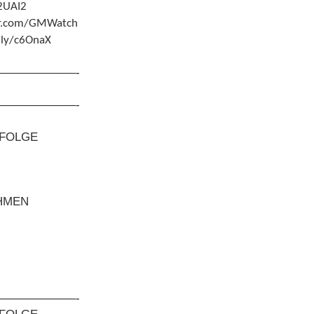
12UAI2
ter.com/GMWatch
t.ly/c6OnaX
––––––––––––-
––––––––––––-
FOLGE
HMEN
––––––––––––-