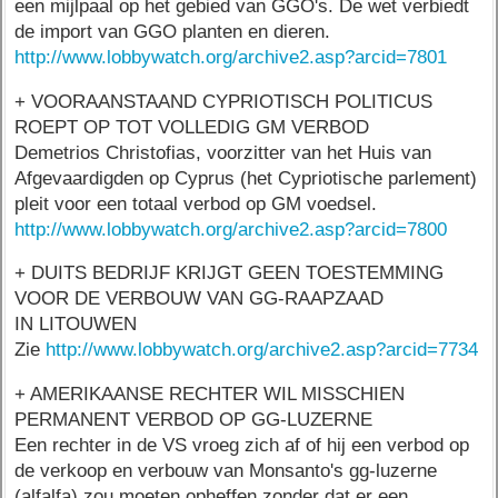
een mijlpaal op het gebied van GGO's. De wet verbiedt
de import van GGO planten en dieren.
http://www.lobbywatch.org/archive2.asp?arcid=7801
+ VOORAANSTAAND CYPRIOTISCH POLITICUS
ROEPT OP TOT VOLLEDIG GM VERBOD
Demetrios Christofias, voorzitter van het Huis van
Afgevaardigden op Cyprus (het Cypriotische parlement)
pleit voor een totaal verbod op GM voedsel.
http://www.lobbywatch.org/archive2.asp?arcid=7800
+ DUITS BEDRIJF KRIJGT GEEN TOESTEMMING
VOOR DE VERBOUW VAN GG-RAAPZAAD
IN LITOUWEN
Zie
http://www.lobbywatch.org/archive2.asp?arcid=7734
+ AMERIKAANSE RECHTER WIL MISSCHIEN
PERMANENT VERBOD OP GG-LUZERNE
Een rechter in de VS vroeg zich af of hij een verbod op
de verkoop en verbouw van Monsanto's gg-luzerne
(alfalfa) zou moeten opheffen zonder dat er een