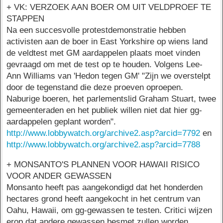
+ VK: VERZOEK AAN BOER OM UIT VELDPROEF TE
STAPPEN
Na een succesvolle protestdemonstratie hebben
activisten aan de boer in East Yorkshire op wiens land
de veldtest met GM aardappelen plaats moet vinden
gevraagd om met de test op te houden. Volgens Lee-
Ann Williams van 'Hedon tegen GM' "Zijn we overstelpt
door de tegenstand die deze proeven oproepen.
Naburige boeren, het parlementslid Graham Stuart, twee
gemeenteraden en het publiek willen niet dat hier gg-
aardappelen geplant worden".
http://www.lobbywatch.org/archive2.asp?arcid=7792
en
http://www.lobbywatch.org/archive2.asp?arcid=7788
+ MONSANTO'S PLANNEN VOOR HAWAII RISICO
VOOR ANDER GEWASSEN
Monsanto heeft pas aangekondigd dat het honderden
hectares grond heeft aangekocht in het centrum van
Oahu, Hawaii, om gg-gewassen te testen. Critici wijzen
erop dat andere gewassen besmet zullen worden.