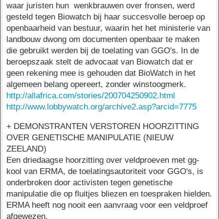
waar juristen hun wenkbrauwen over fronsen, werd
gesteld tegen Biowatch bij haar succesvolle beroep op
openbaarheid van bestuur, waarin het het ministerie van
landbouw dwong om documenten openbaar te maken
die gebruikt werden bij de toelating van GGO's. In de
beroepszaak stelt de advocaat van Biowatch dat er
geen rekening mee is gehouden dat BioWatch in het
algemeen belang opereert, zonder winstoogmerk.
http://allafrica.com/stories/200704250902.html
http://www.lobbywatch.org/archive2.asp?arcid=7775
+ DEMONSTRANTEN VERSTOREN HOORZITTING
OVER GENETISCHE MANIPULATIE (NIEUW
ZEELAND)
Een driedaagse hoorzitting over veldproeven met gg-
kool van ERMA, de toelatingsautoriteit voor GGO's, is
onderbroken door activisten tegen genetische
manipulatie die op fluitjes bliezen en toespraken hielden.
ERMA heeft nog nooit een aanvraag voor een veldproef
afgewezen.